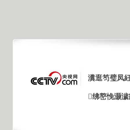
瀵逛笉璧凤紝
绋嶅悗灏濊