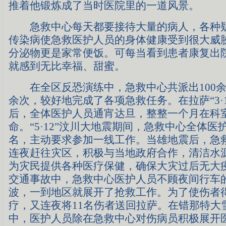
推着他锻炼成了当时医院里的一道风景。
急救中心每天都要接待大量的病人，各种疑
传染病使急救医护人员的身体健康受到很大威
分泌物更是家常便饭。可每当看到患者康复出
就感到无比幸福、甜蜜。
在全区反恐演练中，急救中心共派出100余
余次，较好地完成了各项急救任务。在拉萨“3·1
后，全体医护人员通宵达旦，整整一个月在科
命。“5·12”汶川大地震期间，急救中心全体医
名，主动要求参加一线工作。当雄地震后，急
连夜赶往灾区，积极与当地政府合作，清洁水
为灾民提供各种医疗保健，确保大灾过后无大
交通事故中，急救中心医护人员不顾夜间行车
波，一到地区就展开了抢救工作。为了使伤者
疗，又连夜将11名伤者送回拉萨。在错那特大
中，医护人员除在急救中心对伤病员积极展开