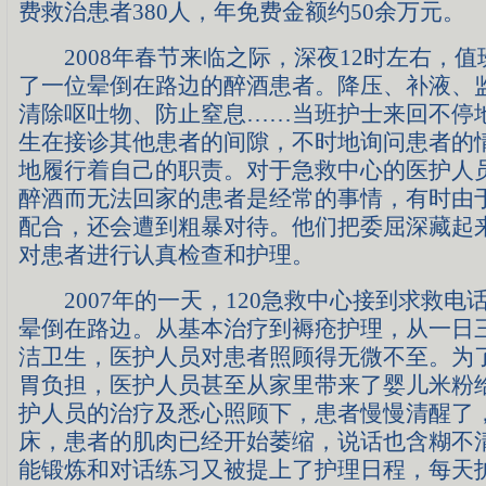
费救治患者380人，年免费金额约50余万元。
2008年春节来临之际，深夜12时左右，值
了一位晕倒在路边的醉酒患者。降压、补液、
清除呕吐物、防止窒息……当班护士来回不停
生在接诊其他患者的间隙，不时地询问患者的
地履行着自己的职责。对于急救中心的医护人
醉酒而无法回家的患者是经常的事情，有时由
配合，还会遭到粗暴对待。他们把委屈深藏起
对患者进行认真检查和护理。
2007年的一天，120急救中心接到求救电
晕倒在路边。从基本治疗到褥疮护理，从一日
洁卫生，医护人员对患者照顾得无微不至。为
胃负担，医护人员甚至从家里带来了婴儿米粉
护人员的治疗及悉心照顾下，患者慢慢清醒了
床，患者的肌肉已经开始萎缩，说话也含糊不
能锻炼和对话练习又被提上了护理日程，每天