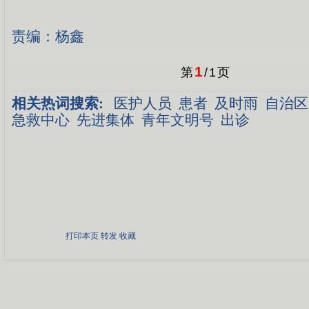
责编：杨鑫
1
第
/
1
页
相关热词搜索:
医护人员
患者
及时雨
自治区
急救中心
先进集体
青年文明号
出诊
打印本页
转发
收藏