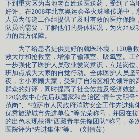
下到重灾区为当地老百姓送医送药，受到了当
好评。在2008年北京奥运会圣火珠峰传递中
人员为传递工作组提供了及时有效的医疗保障
队员的需要，了解他们的身体状况，为火炬成
力的后方保障。
为了给患者提供更好的就医环境，120急救
救大厅和抢救室，增添了输液室、吸氧室。工
一步强化了医护人员敬业爱岗意识，立足岗位
班加点成为大家的自觉行动。全体医护人员坚
夜，舍小家顾大家，受到了自治区相关领导的
群众的好评，同时提高了社会效益及经济效益
120急救中心先后获国家和自治区“青年文明号
范岗”、“拉萨市人民政府消防安全工作先进集体
优秀旅游城市先进单位”等光荣称号，并因在拉萨“
的出色表现获得“西藏青年先锋团队”称号，多
医院评为“先进集体”等。（刘倩茹）