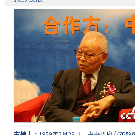
主持人：
1959
年
3
月
28
日
，中央政府宣布解