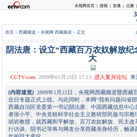
央视网首页
|
搜视
|
直播
|
点播
|
3
首页
>
西藏频道
>
央视网 西藏频道
> 正文
阴法唐：设立“西藏百万农奴解放纪
大
CCTV.com
2009年01月23日 17:13
进入复兴论坛
来源
[内容速览]
2009年1月22日，央视网西藏频道暨西
念日专题正式上线。与此同时，本网“我有问题问省部
西藏自治区党委第一书记阴法唐、中国西藏信息中心
者张小平、中央党校科学社会主义教研部民族与宗教
胡岩教授，就西藏和平解放、百万农奴解放、民主改
行访谈。阴书记等将与网友分享西藏亲身经历，畅谈西
年的巨大变化。