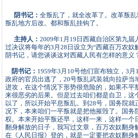
阴书记：
全叛乱了，就全改革了。改革叛乱
叛乱地方后改。都和叛乱挂钩了。
主持人：
2009
年
1
月
19
日
西藏自治区第九届
过决议将每年的
3
月
28
日
设立为“西藏百万农奴
阴书记，请您谈谈这对西藏人民有怎样的意义
阴书记：
1959
年
3
月
10
号他们宣布独立，
3
月
政府的官员出逃了，
20
号叛乱武装就向拉萨当
进攻，在这个情况下形势很危险的，如果不平
来很恶劣的后果。但是过去咱们都是自卫，这
以了，所以开始平息叛乱。到
28
号，国务院就
况下，本来咱们一平叛就是把他摧毁了。国务
权。本来开始平叛还早，这样一来，这样一个
翻身解放的日子，我写过文章，百万农奴翻身
在《人民日报》登的，就是一定要把农奴翻身