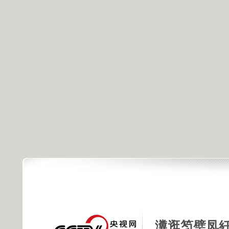
瀵逛笉璧凤紝