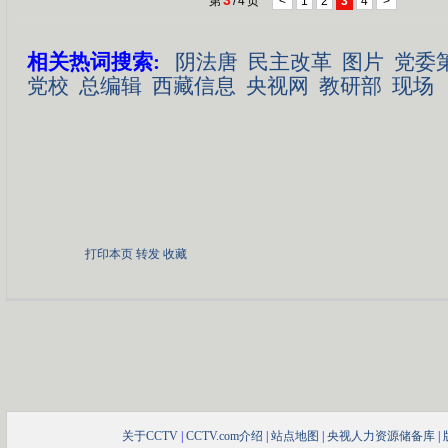
3
第
/
4
页
<
1
2
3
4
>
相关热词搜索:
阴法唐
民主改革
图片
党委
党校
总编辑
西藏信息
央视网
教研部
现场
打印本页
转发
收藏
关于CCTV
|
CCTV.com介绍
|
站点地图
|
央视人力资源储备库
|