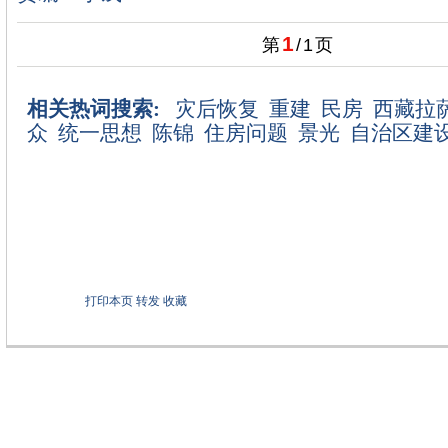
1
第
/
1
页
相关热词搜索:
灾后恢复
重建
民房
西藏拉
众
统一思想
陈锦
住房问题
景光
自治区建
打印本页
转发
收藏