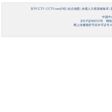
关于CCTV
|
CCTV.com介绍
|
站点地图
|
央视人力资源储备库
|
中国中
京ICP证060535号
网络文
网上传播视听节目许可证号 01