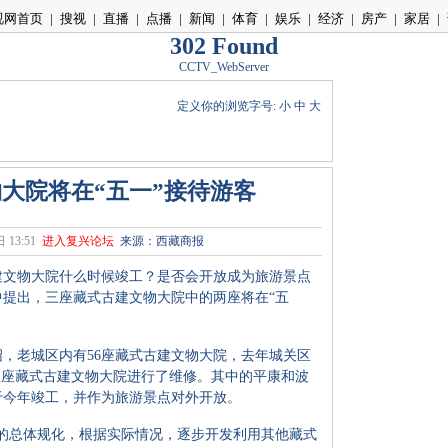
视网首页
|
搜视
|
直播
|
点播
|
新闻
|
体育
|
娱乐
|
经济
|
房产
|
家居
|
302 Found
CCTV_WebServer
定义你的浏览字号:
小
中
大
大院将在“五一”接待游客
 13:51
进入复兴论坛
来源：西藏商报
文物大院什么时候竣工？是否会开放成为旅游景点
提出，三座藏式古建文物大院中的两座将在“五
老城区内有56座藏式古建文物大院，去年城关区
三座藏式古建文物大院进行了维修。其中的平康和波
于今年竣工，并作为旅游景点对外开放。
总体规化，根据实际情况，逐步开发利用其他藏式