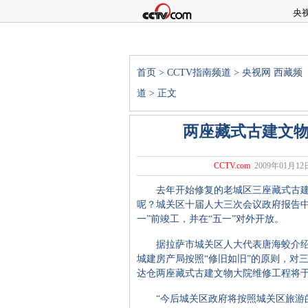
央
首页
>
CCTV指南频道
>
央视网 西藏频
道
> 正文
两座藏式古建文物
CCTV.com
2009年01月12日
去年开始修复的老城区三座藏式古建
呢？城关区十届人大三次会议政府报告中
一”前竣工，并在“五一”对外开放。
据拉萨市城关区人大代表唐海蛟介绍，
城建房产局按照“修旧如旧”的原则，对
达仓两座藏式古建文物大院维修工程将
“今后城关区政府将按照城关区旅游的