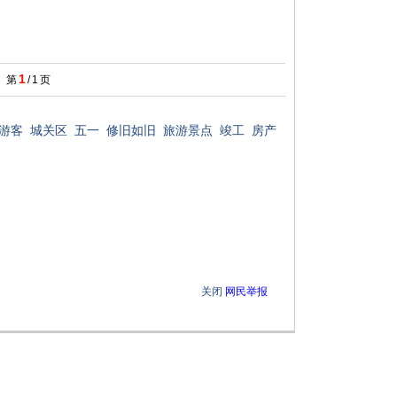
1
第
/
1
页
游客
城关区
五一
修旧如旧
旅游景点
竣工
房产
关闭
网民举报